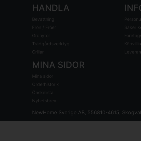
HANDLA
IN
Bevattning
Personu
Frön / Fröer
Säker k
Grönytor
Företag
Trädgårdsverktyg
Köpvillk
Grillar
Leveran
MINA SIDOR
Mina sidor
Orderhistorik
Önskelista
Nyhetsbrev
NewHome Sverige AB
, 556810-4615, Skogvak