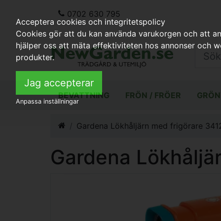
0702 630 795
Acceptera cookies och integritetspolicy
Cookies gör att du kan använda varukorgen och att anp
hjälper oss att mäta effektiviteten hos annonser och 
produkter.
Jag accepterar
BEVATTNING
FRÖN / FRÖER
GRÖN
Anpassa inställningar
Gardena Lökhåljärn med frigörare 341
Gardena Lökhåljär