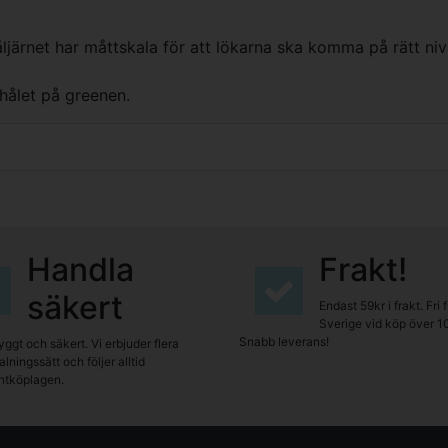
åljärnet har måttskala för att lökarna ska komma på rätt niv
 hålet på greenen.
Handla
Frakt!
säkert
Endast 59kr i frakt. Fri 
Sverige vid köp över 1
Snabb leverans!
yggt och säkert. Vi erbjuder flera
lningssätt och följer alltid
tköplagen.