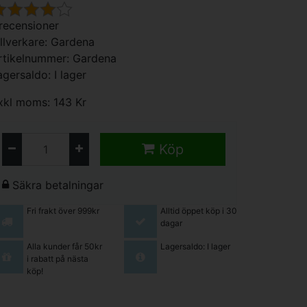
 recensioner
illverkare:
Gardena
rtikelnummer: Gardena
agersaldo: I lager
xkl moms: 143 Kr
Köp
Säkra betalningar
Fri frakt över 999kr
Alltid öppet köp i 30
dagar
Alla kunder får 50kr
Lagersaldo: I lager
i rabatt på nästa
köp!