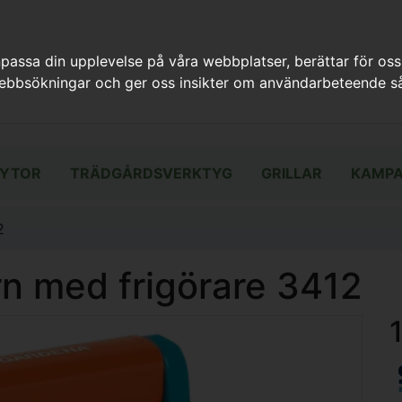
assa din upplevelse på våra webbplatser, berättar för oss
webbsökningar och ger oss insikter om användarbeteende så
YTOR
TRÄDGÅRDSVERKTYG
GRILLAR
KAMPA
2
n med frigörare 3412