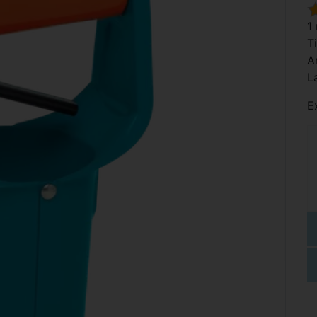
1
T
A
L
E