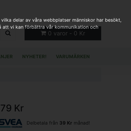
 vilka delar av våra webbplatser människor har besökt,
 att vi kan förbättra vår kommunikation och
0 varor - 0 Kr
NJER
NYHETER!
VARUMÄRKEN
179 Kr
Delbetala från
39 Kr
månad!