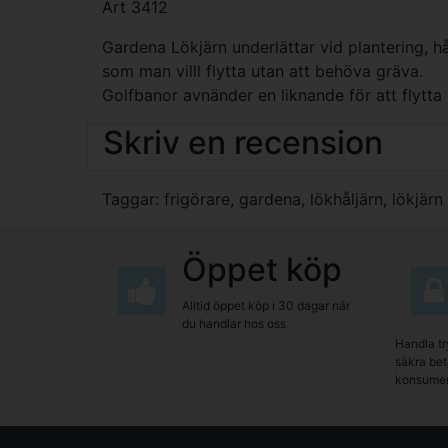
Art 3412
Gardena Lökjärn underlättar vid plantering, h
som man villl flytta utan att behöva gräva.
Golfbanor avnänder en liknande för att flytta
Skriv en recension
Taggar:
frigörare
,
gardena
,
lökhåljärn
,
lökjärn
Öppet köp
Alltid öppet köp i 30 dagar när
du handlar hos oss
Handla tr
säkra beta
konsumen