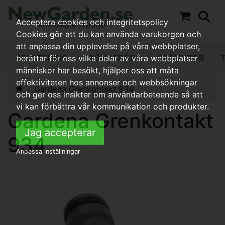
Acceptera cookies och integritetspolicy
Cookies gör att du kan använda varukorgen och
att anpassa din upplevelse på våra webbplatser,
BEVATTNING
FRÖN / FRÖER
GRÖNYTOR
berättar för oss vilka delar av våra webbplatser
människor har besökt, hjälper oss att mäta
effektiviteten hos annonser och webbsökningar
Gardena Grenkontakt 934
och ger oss insikter om användarbeteende så att
vi kan förbättra vår kommunikation och produkter.
Gardena Grenkontakt
Jag accepterar
934
Anpassa inställningar