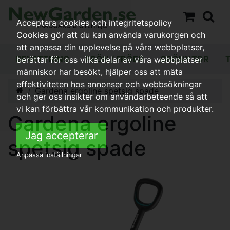
Acceptera cookies och integritetspolicy
Cookies gör att du kan använda varukorgen och
att anpassa din upplevelse på våra webbplatser,
BEVATTNING
FRÖN / FRÖER
GRÖNYTOR
berättar för oss vilka delar av våra webbplatser
människor har besökt, hjälper oss att mäta
effektiviteten hos annonser och webbsökningar
Gardena ergoline spetsig spade
och ger oss insikter om användarbeteende så att
vi kan förbättra vår kommunikation och produkter.
Gardena ergoline
Jag accepterar
spetsig spade
Anpassa inställningar