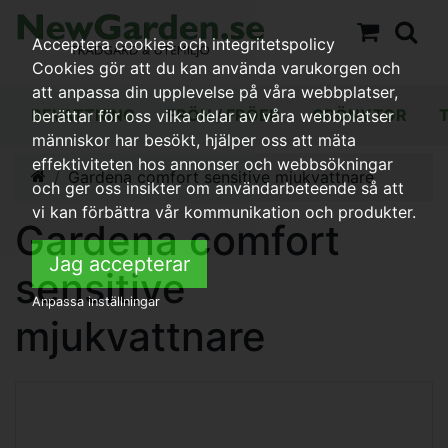
Acceptera cookies och integritetspolicy
Cookies gör att du kan använda varukorgen och
att anpassa din upplevelse på våra webbplatser,
BEVATTNING
FRÖN / FRÖER
GRÖNYTOR
berättar för oss vilka delar av våra webbplatser
människor har besökt, hjälper oss att mäta
effektiviteten hos annonser och webbsökningar
Gardena comfort sensitive mjukvattnare
och ger oss insikter om användarbeteende så att
vi kan förbättra vår kommunikation och produkter.
Gardena comfort
Jag accepterar
sensitive
Anpassa inställningar
mjukvattnare