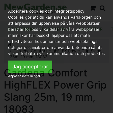
Acceptera cookies och integritetspolicy
Cookies gör att du kan använda varukorgen och
att anpassa din upplevelse på våra webbplatser,
BEVATTNING
FRÖN / FRÖER
GRÖNYTOR
berättar för oss vilka delar av våra webbplatser
människor har besökt, hjälper oss att mäta
effektiviteten hos annonser och webbsökningar
och ger oss insikter om användarbeteende så att
Gardena Comfort HighFLEX Power Grip Slang
vi kan förbättra vår kommunikation och produkter.
25m, 19 mm, 18083
Jag accepterar
Gardena Comfort
Anpassa inställningar
HighFLEX Power Grip
Slang 25m, 19 mm,
18083