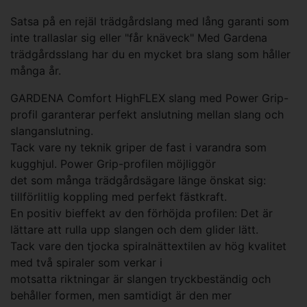
Satsa på en rejäl trädgårdslang med lång garanti som
inte trallaslar sig eller "får knäveck" Med Gardena
trädgårdsslang har du en mycket bra slang som håller
många år.
GARDENA Comfort HighFLEX slang med Power Grip-
profil garanterar perfekt anslutning mellan slang och
slanganslutning.
Tack vare ny teknik griper de fast i varandra som
kugghjul. Power Grip-profilen möjliggör
det som många trädgårdsägare länge önskat sig:
tillförlitlig koppling med perfekt fästkraft.
En positiv bieffekt av den förhöjda profilen: Det är
lättare att rulla upp slangen och dem glider lätt.
Tack vare den tjocka spiralnättextilen av hög kvalitet
med två spiraler som verkar i
motsatta riktningar är slangen tryckbeständig och
behåller formen, men samtidigt är den mer