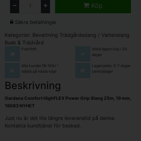
Köp
Säkra betalningar
Kategorier:
Bevattning
Trädgårdsslang / Vattenslang
Busk & Trädvård
Fraktfritt
Alltid öppet köp i 30
dagar
Alla kunder får 50kr i
Lagersaldo: 2-7 dagar
rabatt på nästa köp!
centrallager
Beskrivning
Gardena Comfort HighFLEX Power Grip Slang 25m, 19 mm,
18083 NYHET
Just nu är det lite längre leveranstid på denna.
Kontakta kundtjänst för besked.