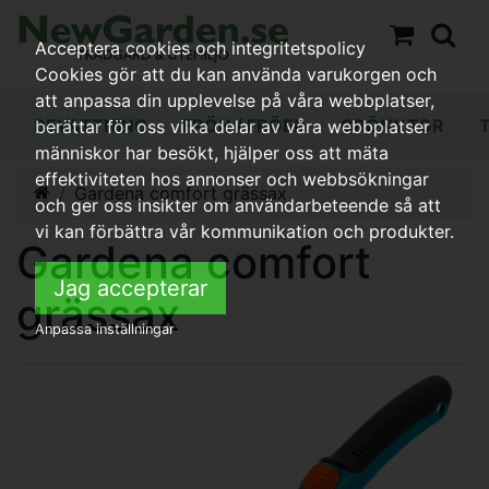
Acceptera cookies och integritetspolicy
Cookies gör att du kan använda varukorgen och
att anpassa din upplevelse på våra webbplatser,
BEVATTNING
FRÖN / FRÖER
GRÖNYTOR
berättar för oss vilka delar av våra webbplatser
människor har besökt, hjälper oss att mäta
effektiviteten hos annonser och webbsökningar
Gardena comfort grässax
och ger oss insikter om användarbeteende så att
vi kan förbättra vår kommunikation och produkter.
Gardena comfort
Jag accepterar
grässax
Anpassa inställningar