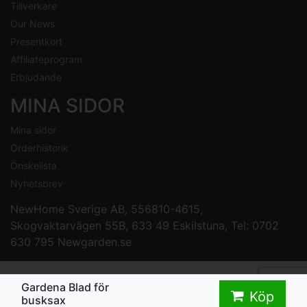
Tillverkare
Our News
Presentkort
Affiliateprogram
Erbjudande
MINA SIDOR
Mina sidor
Orderhistorik
Önskelista
Nyhetsbrev
NewHome Sverige AB
, 556810-4615,
Skogvaktarvägen 55B, 633 49 Eskilstuna, Tel: 0702
630 795
Newgarden.se
Gardena Blad för
Köp
busksax