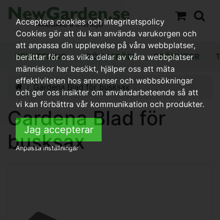
Acceptera cookies och integritetspolicy
Cookies gör att du kan använda varukorgen och
att anpassa din upplevelse på våra webbplatser,
BEVATTNING
FRÖN / FRÖER
GRÖNYTOR
berättar för oss vilka delar av våra webbplatser
människor har besökt, hjälper oss att mäta
effektiviteten hos annonser och webbsökningar
Gardena Blad för busksax
och ger oss insikter om användarbeteende så att
vi kan förbättra vår kommunikation och produkter.
Gardena Blad för
Jag accepterar
busksax
Anpassa inställningar