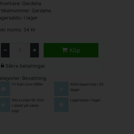
illverkare:
Gardena
rtikelnummer: Gardena
agersaldo: I lager
xkl moms: 34 Kr
Köp
Säkra betalningar
ategorier:
Bevattning
Fri frakt över 999kr
Alltid öppet köp i 30
dagar
Alla kunder får 50kr
Lagersaldo: I lager
i rabatt på nästa
köp!