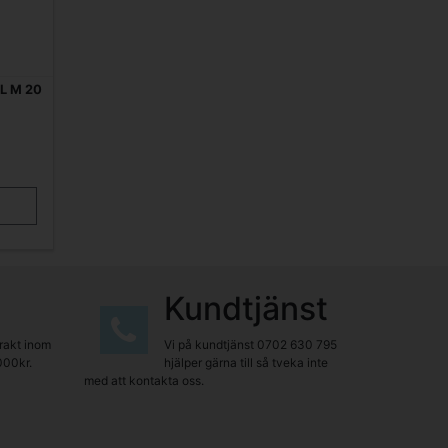
L M 20
Kundtjänst
frakt inom
Vi på kundtjänst
0702 630 795
000kr.
hjälper gärna till så tveka inte
med att kontakta oss.