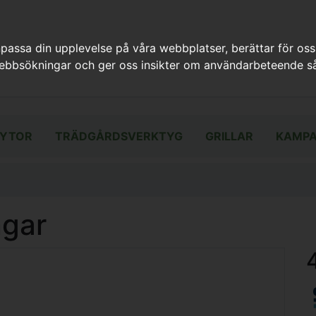
assa din upplevelse på våra webbplatser, berättar för oss
webbsökningar och ger oss insikter om användarbeteende så
YTOR
TRÄDGÅRDSVERKTYG
GRILLAR
KAMPA
ngar