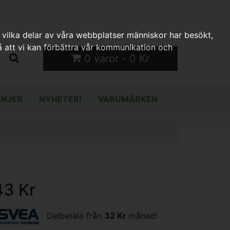
 vilka delar av våra webbplatser människor har besökt,
 att vi kan förbättra vår kommunikation och
0 varor - 0 Kr
NJER
NYHETER!
VARUMÄRKEN
43 Kr
Delbetala från
32 Kr
månad!