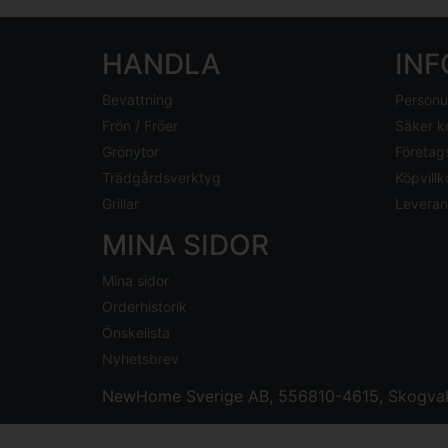
HANDLA
IN
Bevattning
Personu
Frön / Fröer
Säker k
Grönytor
Företag
Trädgårdsverktyg
Köpvillk
Grillar
Leveran
MINA SIDOR
Mina sidor
Orderhistorik
Önskelista
Nyhetsbrev
NewHome Sverige AB
, 556810-4615, Skogvak