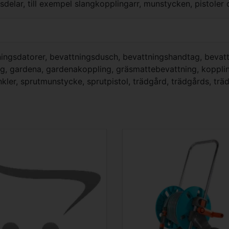
elar, till exempel slangkopplingarr, munstycken, pistoler 
ingsdatorer
,
bevattningsdusch
,
bevattningshandtag
,
bevat
ng
,
gardena
,
gardenakoppling
,
gräsmattebevattning
,
koppli
nkler
,
sprutmunstycke
,
sprutpistol
,
trädgård
,
trädgårds
,
trä