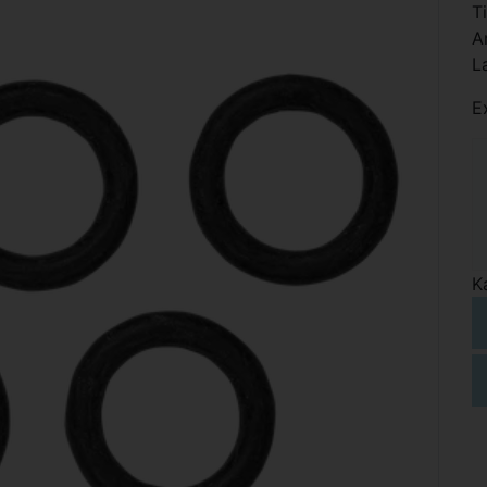
T
A
L
E
K