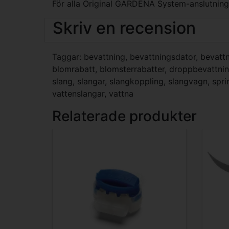
För alla Original GARDENA System-anslutningsd
Skriv en recension
Taggar:
bevattning
,
bevattningsdator
,
bevattn
blomrabatt
,
blomsterrabatter
,
droppbevattni
slang
,
slangar
,
slangkoppling
,
slangvagn
,
spri
vattenslangar
,
vattna
Relaterade produkter