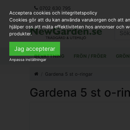
0702 630 795
Acceptera cookies och integritetspolicy
Cookies gör att du kan använda varukorgen och att anp
hjälper oss att mäta effektiviteten hos annonser och 
produkter.
Jag accepterar
BEVATTNING
FRÖN / FRÖER
GRÖN
Anpassa inställningar
Gardena 5 st o-ringar
Gardena 5 st o-ri