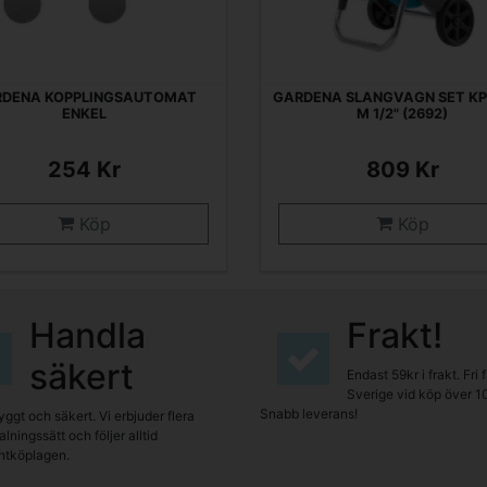
RDENA KOPPLINGSAUTOMAT
GARDENA SLANGVAGN SET KP
ENKEL
M 1/2" (2692)
254 Kr
809 Kr
Köp
Köp
Handla
Frakt!
säkert
Endast 59kr i frakt. Fri 
Sverige vid köp över 1
Snabb leverans!
yggt och säkert. Vi erbjuder flera
lningssätt och följer alltid
tköplagen.