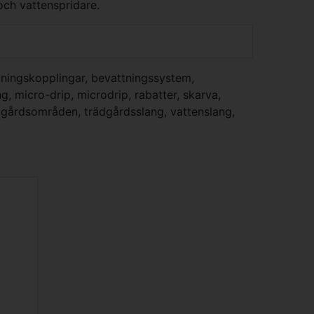
och vattenspridare.
tningskopplingar
,
bevattningssystem
,
ng
,
micro-drip
,
microdrip
,
rabatter
,
skarva
,
dgårdsområden
,
trädgårdsslang
,
vattenslang
,