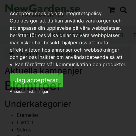
Acceptera cookies och integritetspolicy
Cookies gör att du kan använda varukorgen och
att anpassa din upplevelse på våra webbplatser,
BEVATTNING
FRÖN / FRÖER
GRÖNYTOR
berättar för oss vilka delar av våra webbplatser
människor har besökt, hjälper oss att mäta
effektiviteten hos annonser och webbsökningar
Frön / Fröer
Blomfröer
och ger oss insikter om användarbeteende så att
vi kan förbättra vår kommunikation och produkter.
Aktuella kampanjer
Jag accepterar
Blomfröer
Anpassa inställningar
Underkategorier
Eterneller
Luktärt
Solros