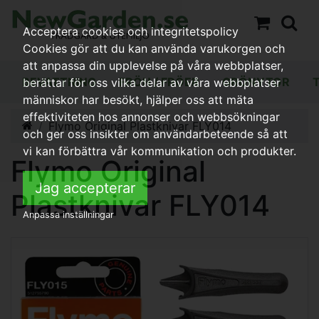
Acceptera cookies och integritetspolicy
Cookies gör att du kan använda varukorgen och
att anpassa din upplevelse på våra webbplatser,
BEVATTNING
FRÖN / FRÖER
GRÖNYTOR
berättar för oss vilka delar av våra webbplatser
människor har besökt, hjälper oss att mäta
effektiviteten hos annonser och webbsökningar
Flymo Original Plastknivar FLY014
och ger oss insikter om användarbeteende så att
vi kan förbättra vår kommunikation och produkter.
Flymo Original
Jag accepterar
Plastknivar FLY014
Anpassa inställningar