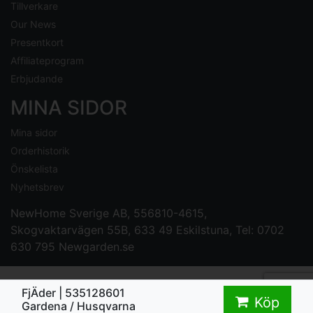
Tillverkare
Our News
Presentkort
Affiliateprogram
Erbjudande
MINA SIDOR
Mina sidor
Orderhistorik
Önskelista
Nyhetsbrev
NewHome Sverige AB
, 556810-4615,
Skogvaktarvägen 55B, 633 49 Eskilstuna, Tel: 0702
630 795
Newgarden.se
FjÄder | 535128601
Köp
Gardena / Husqvarna