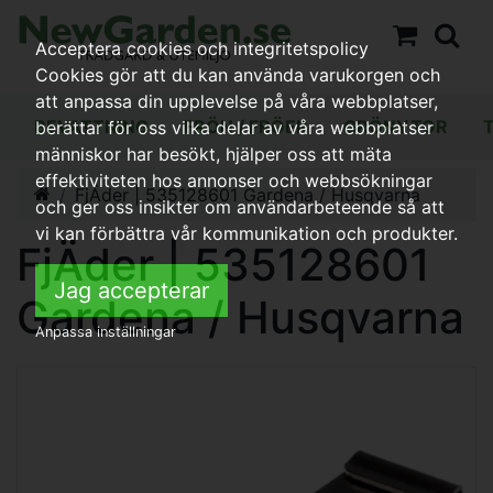
Acceptera cookies och integritetspolicy
Cookies gör att du kan använda varukorgen och
att anpassa din upplevelse på våra webbplatser,
BEVATTNING
FRÖN / FRÖER
GRÖNYTOR
berättar för oss vilka delar av våra webbplatser
människor har besökt, hjälper oss att mäta
effektiviteten hos annonser och webbsökningar
FjÄder | 535128601 Gardena / Husqvarna
och ger oss insikter om användarbeteende så att
vi kan förbättra vår kommunikation och produkter.
FjÄder | 535128601
Jag accepterar
Gardena / Husqvarna
Anpassa inställningar