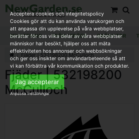
Acceptera cookies och integritetspolicy
Cookies gör att du kan använda varukorgen och
att anpassa din upplevelse på våra webbplatser,
BEVATTNING
FRÖN / FRÖER
GRÖNYTOR
berättar för oss vilka delar av våra webbplatser
människor har besökt, hjälper oss att mäta
effektiviteten hos annonser och webbsökningar
Fjäder | 532198200 McCulloch
och ger oss insikter om användarbeteende så att
vi kan förbättra vår kommunikation och produkter.
Fjäder | 532198200
Jag accepterar
McCulloch
Anpassa inställningar