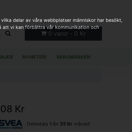
 vilka delar av våra webbplatser människor har besökt,
 att vi kan förbättra vår kommunikation och
0 varor - 0 Kr
NJER
NYHETER!
VARUMÄRKEN
108 Kr
Delbetala från
35 Kr
månad!