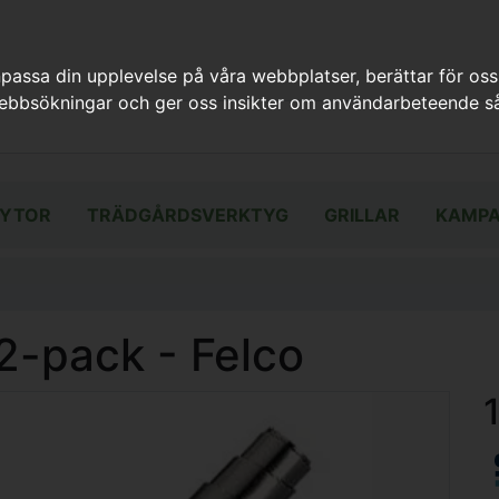
assa din upplevelse på våra webbplatser, berättar för oss
webbsökningar och ger oss insikter om användarbeteende så
YTOR
TRÄDGÅRDSVERKTYG
GRILLAR
KAMPA
 2-pack - Felco