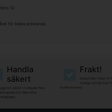
Felco 12.
ret för bästa prestanda.
Handla
Frakt!
säkert
Endast 59kr i frakt. Fri 
Sverige vid köp över 1
Snabb leverans!
yggt och säkert. Vi erbjuder flera
lningssätt och följer alltid
tköplagen.