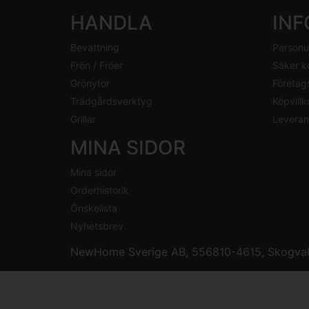
HANDLA
IN
Bevattning
Personu
Frön / Fröer
Säker k
Grönytor
Företag
Trädgårdsverktyg
Köpvillk
Grillar
Leveran
MINA SIDOR
Mina sidor
Orderhistorik
Önskelista
Nyhetsbrev
NewHome Sverige AB
, 556810-4615, Skogvak