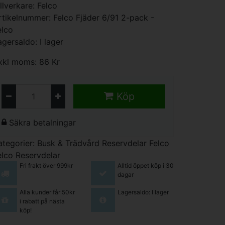
illverkare:
Felco
rtikelnummer: Felco Fjäder 6/91 2-pack -
elco
agersaldo: I lager
xkl moms: 86 Kr
Köp
Säkra betalningar
ategorier:
Busk & Trädvård
Reservdelar Felco
elco Reservdelar
Fri frakt över 999kr
Alltid öppet köp i 30
dagar
Alla kunder får 50kr
Lagersaldo: I lager
i rabatt på nästa
köp!