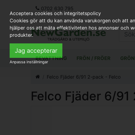
0702 630 795
Acceptera cookies och integritetspolicy
Cookies gör att du kan använda varukorgen och att anp
hjälper oss att mäta effektiviteten hos annonser och 
produkter.
Jag accepterar
BEVATTNING
FRÖN / FRÖER
GRÖN
Anpassa inställningar
Felco Fjäder 6/91 2-pack - Felco
Felco Fjäder 6/91