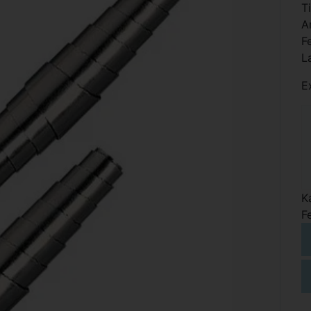
T
A
F
L
E
K
F