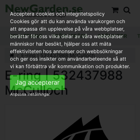
Acceptera cookies och integritetspolicy
Cookies gör att du kan använda varukorgen och
att anpassa din upplevelse på våra webbplatser,
BEVATTNING
FRÖN / FRÖER
GRÖNYTOR
berättar för oss vilka delar av våra webbplatser
människor har besökt, hjälper oss att mäta
effektiviteten hos annonser och webbsökningar
E-ring | 532437988 McCulloch
och ger oss insikter om användarbeteende så att
vi kan förbättra vår kommunikation och produkter.
E-ring | 532437988
Jag accepterar
McCulloch
Anpassa inställningar