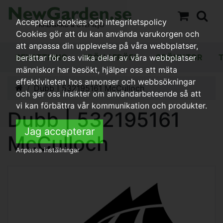
Acceptera cookies och integritetspolicy
Cookies gör att du kan använda varukorgen och
att anpassa din upplevelse på våra webbplatser,
BEVATTNING
FRÖN / FRÖER
GRÖNYTOR
berättar för oss vilka delar av våra webbplatser
människor har besökt, hjälper oss att mäta
effektiviteten hos annonser och webbsökningar
Dubb | 532195161 McCulloch
och ger oss insikter om användarbeteende så att
vi kan förbättra vår kommunikation och produkter.
Dubb | 532195161
Jag accepterar
McCulloch
Anpassa inställningar