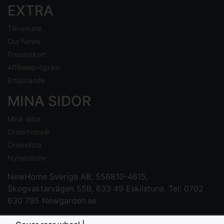
EXTRA
Tillverkare
Our News
Presentkort
Affiliateprogram
Erbjudande
MINA SIDOR
Mina sidor
Orderhistorik
Önskelista
Nyhetsbrev
NewHome Sverige AB
, 556810-4615,
Skogvaktarvägen 55B, 633 49 Eskilstuna, Tel: 0702
630 795
Newgarden.se