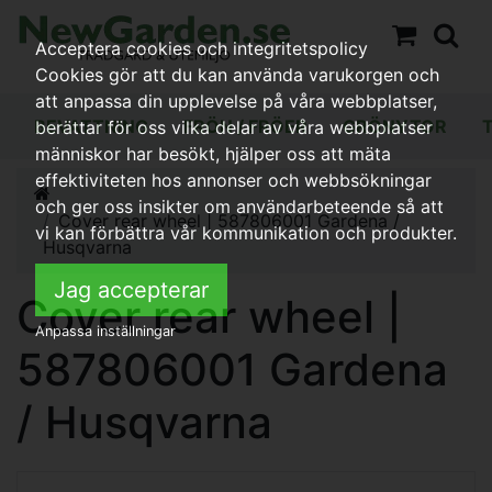
Acceptera cookies och integritetspolicy
Cookies gör att du kan använda varukorgen och
att anpassa din upplevelse på våra webbplatser,
BEVATTNING
FRÖN / FRÖER
GRÖNYTOR
berättar för oss vilka delar av våra webbplatser
människor har besökt, hjälper oss att mäta
effektiviteten hos annonser och webbsökningar
och ger oss insikter om användarbeteende så att
Cover rear wheel | 587806001 Gardena /
vi kan förbättra vår kommunikation och produkter.
Husqvarna
Jag accepterar
Cover rear wheel |
Anpassa inställningar
587806001 Gardena
/ Husqvarna