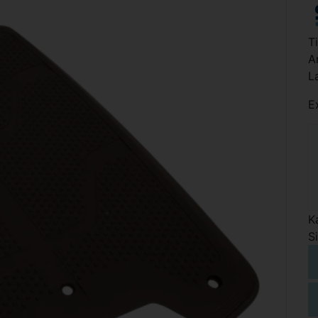
T
A
L
E
K
S