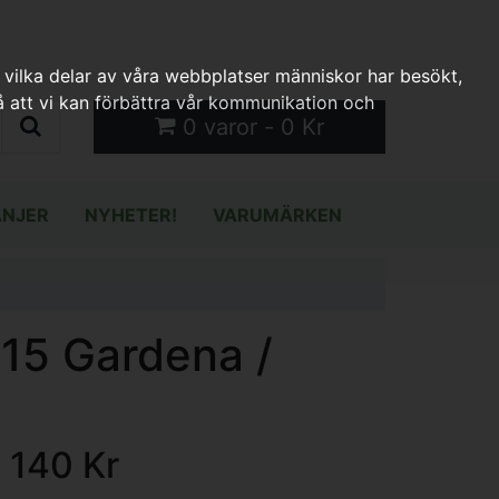
 vilka delar av våra webbplatser människor har besökt,
 att vi kan förbättra vår kommunikation och
0 varor - 0 Kr
NJER
NYHETER!
VARUMÄRKEN
315 Gardena /
1 140 Kr