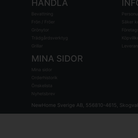
HANDLA
IN
Bevattning
Personu
Frön / Fröer
Säker k
Grönytor
Företag
Trädgårdsverktyg
Köpvillk
Grillar
Leveran
MINA SIDOR
Mina sidor
Orderhistorik
Önskelista
Nyhetsbrev
NewHome Sverige AB
, 556810-4615, Skogvak