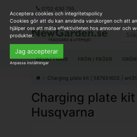
0702 630 795
Acceptera cookies och integritetspolicy
Cookies gör att du kan använda varukorgen och att anp
hjälper oss att mäta effektiviteten hos annonser och 
produkter.
Jag accepterar
BEVATTNING
FRÖN / FRÖER
GRÖN
Anpassa inställningar
Charging plate kit | 587651602 | am3
Charging plate ki
Husqvarna