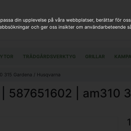
assa din upplevelse på våra webbplatser, berättar för oss
webbsökningar och ger oss insikter om användarbeteende så
YTOR
TRÄDGÅRDSVERKTYG
GRILLAR
KAMPA
10 315 Gardena / Husqvarna
t | 587651602 | am310 