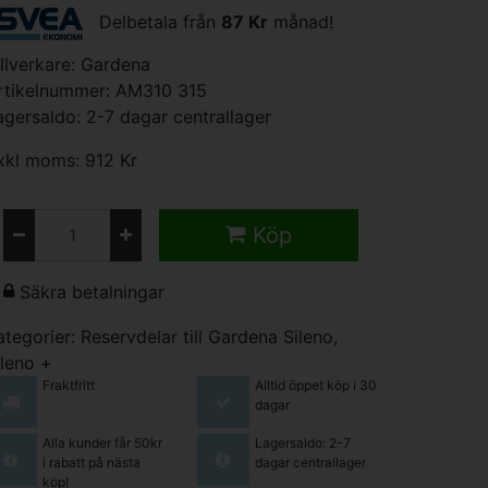
Delbetala från
87 Kr
månad!
illverkare:
Gardena
rtikelnummer: AM310 315
agersaldo: 2-7 dagar centrallager
xkl moms: 912 Kr
Köp
Säkra betalningar
ategorier:
Reservdelar till Gardena Sileno,
ileno +
Fraktfritt
Alltid öppet köp i 30
dagar
Alla kunder får 50kr
Lagersaldo: 2-7
i rabatt på nästa
dagar centrallager
köp!