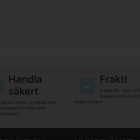
Handla
Frakt!
säkert
Endast 59kr i frakt. Fri 
Sverige vid köp över 1
Snabb leverans!
yggt och säkert. Vi erbjuder flera
lningssätt och följer alltid
tköplagen.