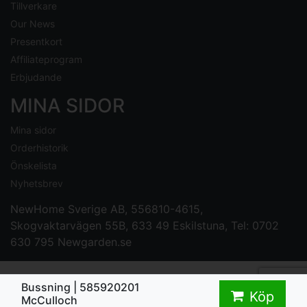
Tillverkare
Our News
Presentkort
Affiliateprogram
Erbjudande
MINA SIDOR
Mina sidor
Orderhistorik
Önskelista
Nyhetsbrev
NewHome Sverige AB
, 556810-4615,
Skogvaktarvägen 55B, 633 49 Eskilstuna, Tel: 0702
630 795
Newgarden.se
Bussning | 585920201
Köp
McCulloch