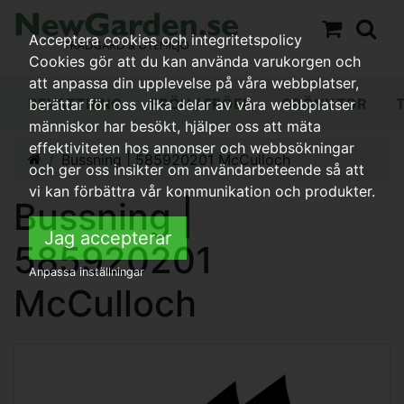
Acceptera cookies och integritetspolicy
Cookies gör att du kan använda varukorgen och
att anpassa din upplevelse på våra webbplatser,
BEVATTNING
FRÖN / FRÖER
GRÖNYTOR
berättar för oss vilka delar av våra webbplatser
människor har besökt, hjälper oss att mäta
effektiviteten hos annonser och webbsökningar
Bussning | 585920201 McCulloch
och ger oss insikter om användarbeteende så att
vi kan förbättra vår kommunikation och produkter.
Bussning |
Jag accepterar
585920201
Anpassa inställningar
McCulloch