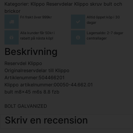
Kategorier:
Klippo Reservdelar
Klippo skruv bult och
brickor
Fri frakt över 999kr
Alltid öppet köp i 30
dagar
Alla kunder får 50kr i
Lagersaldo: 2-7 dagar
rabatt på nästa köp!
centrallager
Beskrivning
Reservdel Klippo
Originalreservdelar till Klippo
Artiklenummer:504466201
Klippo artikelnummer:00050-44.662.01
bult m8x45 m6s 8.8 fzb
BOLT GALVANIZED
Skriv en recension