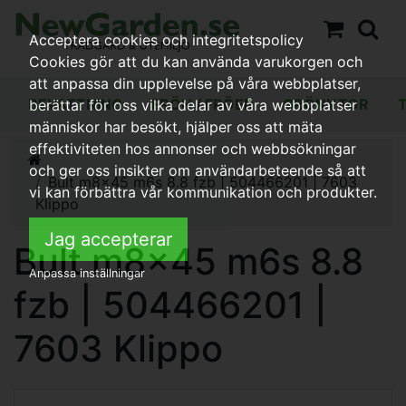
Acceptera cookies och integritetspolicy
Cookies gör att du kan använda varukorgen och
att anpassa din upplevelse på våra webbplatser,
BEVATTNING
FRÖN / FRÖER
GRÖNYTOR
berättar för oss vilka delar av våra webbplatser
människor har besökt, hjälper oss att mäta
effektiviteten hos annonser och webbsökningar
och ger oss insikter om användarbeteende så att
Bult m8x45 m6s 8.8 fzb | 504466201 | 7603
vi kan förbättra vår kommunikation och produkter.
Klippo
Jag accepterar
Bult m8x45 m6s 8.8
Anpassa inställningar
fzb | 504466201 |
7603 Klippo