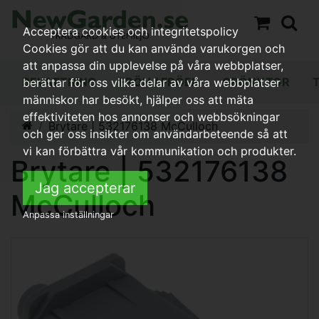
Acceptera cookies och integritetspolicy
Cookies gör att du kan använda varukorgen och
att anpassa din upplevelse på våra webbplatser,
BEVATTNING
FRÖN / FRÖER
GRÖNYTOR
berättar för oss vilka delar av våra webbplatser
människor har besökt, hjälper oss att mäta
effektiviteten hos annonser och webbsökningar
Brytare | 532176138 McCulloch
och ger oss insikter om användarbeteende så att
vi kan förbättra vår kommunikation och produkter.
Brytare | 532176138
Jag accepterar
McCulloch
Anpassa inställningar