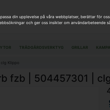
assa din upplevelse på våra webbplatser, berättar för oss
webbsökningar och ger oss insikter om användarbeteende så
YTOR
TRÄDGÅRDSVERKTYG
GRILLAR
KAMPA
clg Klippo
b fzb | 504457301 | clg