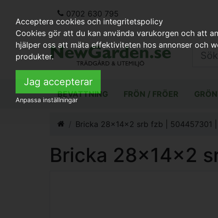
0702 630 795
Acceptera cookies och integritetspolicy
Cookies gör att du kan använda varukorgen och att anp
hjälper oss att mäta effektiviteten hos annonser och 
produkter.
Jag accepterar
BEVATTNING
FRÖN / FRÖER
GRÖN
Anpassa inställningar
Bricka 28x14x2 srb fzb | 504457301 | 
Bricka 28x14x2 sr