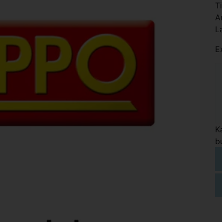
T
A
L
E
K
b