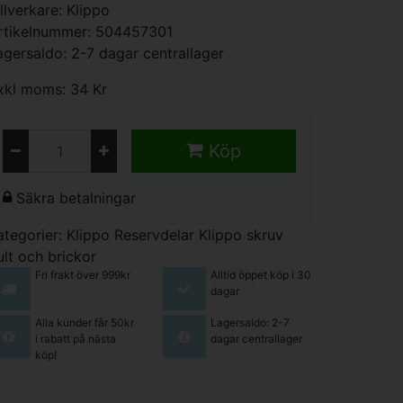
illverkare:
Klippo
rtikelnummer: 504457301
agersaldo: 2-7 dagar centrallager
xkl moms: 34 Kr
Köp
Säkra betalningar
ategorier:
Klippo Reservdelar
Klippo skruv
ult och brickor
Fri frakt över 999kr
Alltid öppet köp i 30
dagar
Alla kunder får 50kr
Lagersaldo: 2-7
i rabatt på nästa
dagar centrallager
köp!