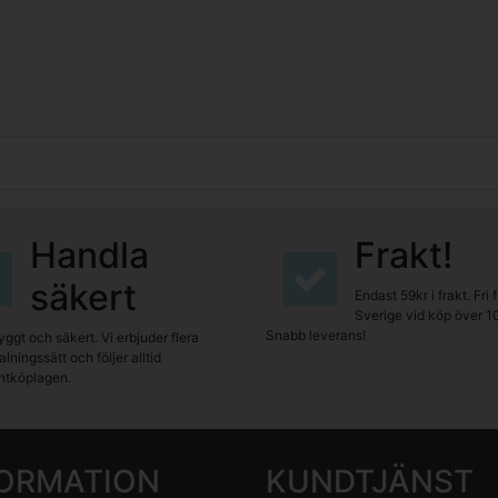
Handla
Frakt!
säkert
Endast 59kr i frakt. Fri 
Sverige vid köp över 1
Snabb leverans!
yggt och säkert. Vi erbjuder flera
lningssätt och följer alltid
tköplagen.
FORMATION
KUNDTJÄNST