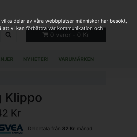
 vilka delar av våra webbplatser människor har besökt,
 att vi kan förbättra vår kommunikation och
0 varor - 0 Kr
NJER
NYHETER!
VARUMÄRKEN
 Klippo
42 Kr
Delbetala från
32 Kr
månad!