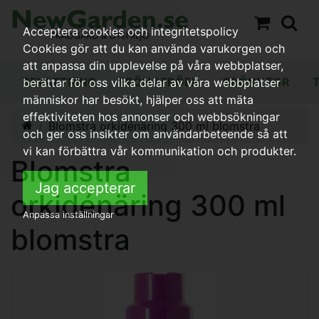
Acceptera cookies och integritetspolicy
Cookies gör att du kan använda varukorgen och
att anpassa din upplevelse på våra webbplatser,
BEVATTNING
FRÖN / FRÖER
GRÖNYTOR
berättar för oss vilka delar av våra webbplatser
människor har besökt, hjälper oss att mäta
effektiviteten hos annonser och webbsökningar
Blomstra orkidénäring 300 ml blomstra
och ger oss insikter om användarbeteende så att
vi kan förbättra vår kommunikation och produkter.
Blomstra
Jag accepterar
orkidénäring 300 ml
Anpassa inställningar
blomstra