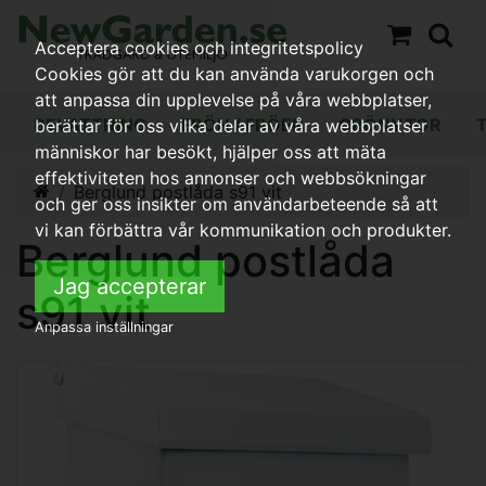
Acceptera cookies och integritetspolicy
Cookies gör att du kan använda varukorgen och
att anpassa din upplevelse på våra webbplatser,
BEVATTNING
FRÖN / FRÖER
GRÖNYTOR
berättar för oss vilka delar av våra webbplatser
människor har besökt, hjälper oss att mäta
effektiviteten hos annonser och webbsökningar
Berglund postlåda s91 vit
och ger oss insikter om användarbeteende så att
vi kan förbättra vår kommunikation och produkter.
Berglund postlåda
Jag accepterar
s91 vit
Anpassa inställningar