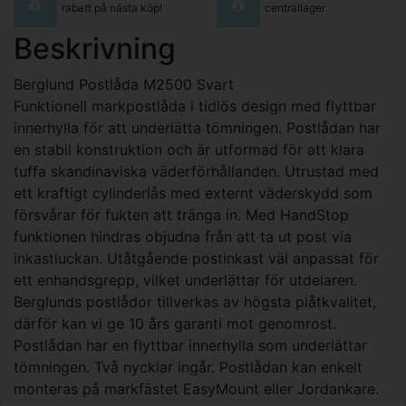
rabatt på nästa köp!
centrallager
Beskrivning
Berglund Postlåda M2500 Svart
Funktionell markpostlåda i tidlös design med flyttbar
innerhylla för att underlätta tömningen. Postlådan har
en stabil konstruktion och är utformad för att klara
tuffa skandinaviska väderförhållanden. Utrustad med
ett kraftigt cylinderlås med externt väderskydd som
försvårar för fukten att tränga in. Med HandStop
funktionen hindras objudna från att ta ut post via
inkastluckan. Utåtgående postinkast väl anpassat för
ett enhandsgrepp, vilket underlättar för utdelaren.
Berglunds postlådor tillverkas av högsta plåtkvalitet,
därför kan vi ge 10 års garanti mot genomrost.
Postlådan har en flyttbar innerhylla som underlättar
tömningen. Två nycklar ingår. Postlådan kan enkelt
monteras på markfästet EasyMount eller Jordankare.