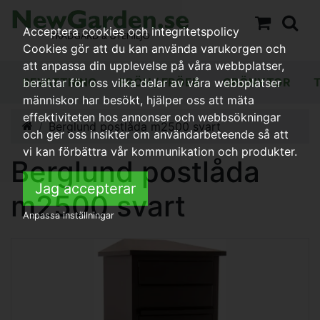
Acceptera cookies och integritetspolicy
Cookies gör att du kan använda varukorgen och
att anpassa din upplevelse på våra webbplatser,
BEVATTNING
FRÖN / FRÖER
GRÖNYTOR
berättar för oss vilka delar av våra webbplatser
människor har besökt, hjälper oss att mäta
effektiviteten hos annonser och webbsökningar
Berglund postlåda m2500 svart
och ger oss insikter om användarbeteende så att
vi kan förbättra vår kommunikation och produkter.
Berglund postlåda
Jag accepterar
m2500 svart
Anpassa inställningar