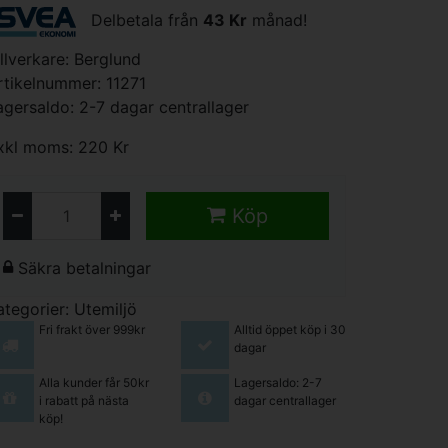
Delbetala från
43 Kr
månad!
illverkare:
Berglund
rtikelnummer: 11271
agersaldo: 2-7 dagar centrallager
xkl moms: 220 Kr
Köp
Säkra betalningar
ategorier:
Utemiljö
Fri frakt över 999kr
Alltid öppet köp i 30
dagar
Alla kunder får 50kr
Lagersaldo: 2-7
i rabatt på nästa
dagar centrallager
köp!