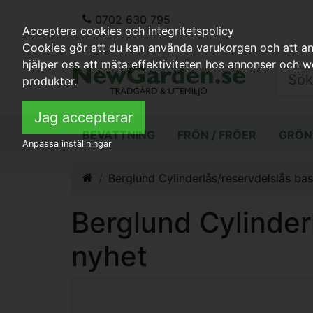
0702 630 795
Acceptera cookies och integritetspolicy
Cookies gör att du kan använda varukorgen och att anp
hjälper oss att mäta effektiviteten hos annonser och 
produkter.
Jag accepterar
BEVATTNING
FRÖN / FRÖER
GRÖN
Anpassa inställningar
Berglund Cylinderlås/reservdelslås bas
Berglund Cylinderl
nyhet