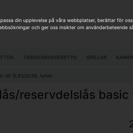
assa din upplevelse på våra webbplatser, berättar för oss
webbsökningar och ger oss insikter om användarbeteende så
YTOR
TRÄDGÅRDSVERKTYG
GRILLAR
KAMPA
ic till SL93/SL98, nyhet
ås/reservdelslås basic 