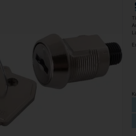
T
A
L
E
K