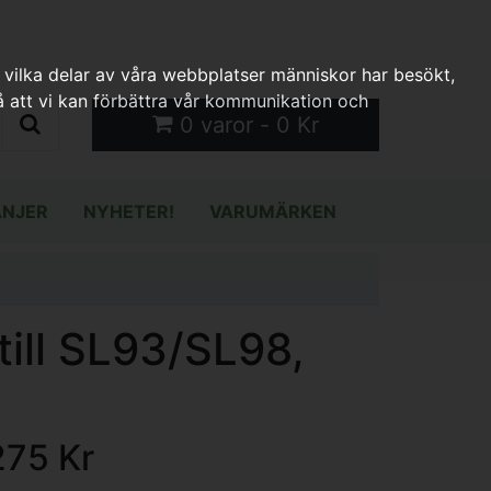
 vilka delar av våra webbplatser människor har besökt,
 att vi kan förbättra vår kommunikation och
0 varor - 0 Kr
NJER
NYHETER!
VARUMÄRKEN
till SL93/SL98,
275 Kr