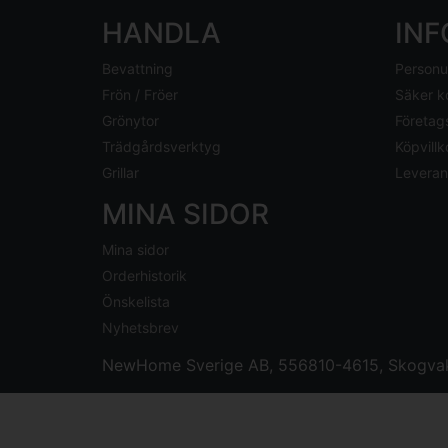
HANDLA
IN
Bevattning
Personu
Frön / Fröer
Säker k
Grönytor
Företag
Trädgårdsverktyg
Köpvillk
Grillar
Leveran
MINA SIDOR
Mina sidor
Orderhistorik
Önskelista
Nyhetsbrev
NewHome Sverige AB
, 556810-4615, Skogvak