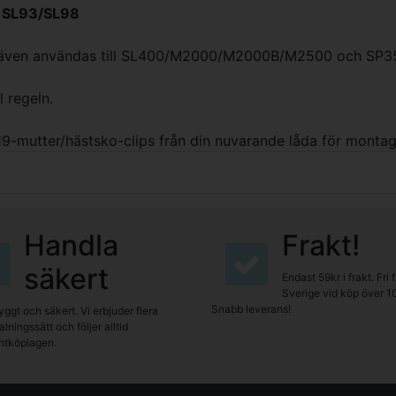
ll SL93/SL98
 kan även användas till SL400/M2000/M2000B/M2500 och 
l regeln.
19-mutter/hästsko-clips från din nuvarande låda för montag
Handla
Frakt!
säkert
Endast 59kr i frakt. Fri 
Sverige vid köp över 1
Snabb leverans!
yggt och säkert. Vi erbjuder flera
lningssätt och följer alltid
tköplagen.