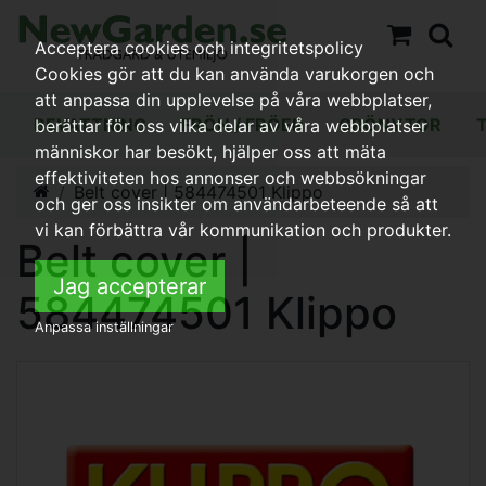
Acceptera cookies och integritetspolicy
Cookies gör att du kan använda varukorgen och
att anpassa din upplevelse på våra webbplatser,
BEVATTNING
FRÖN / FRÖER
GRÖNYTOR
berättar för oss vilka delar av våra webbplatser
människor har besökt, hjälper oss att mäta
effektiviteten hos annonser och webbsökningar
Belt cover | 584474501 Klippo
och ger oss insikter om användarbeteende så att
vi kan förbättra vår kommunikation och produkter.
Belt cover |
Jag accepterar
584474501 Klippo
Anpassa inställningar