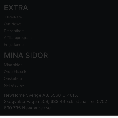
EXTRA
Tillverkare
Our News
Presentkort
Affiliateprogram
Erbjudande
MINA SIDOR
Mina sidor
Orderhistorik
Önskelista
Nyhetsbrev
NewHome Sverige AB
, 556810-4615,
Skogvaktarvägen 55B, 633 49 Eskilstuna, Tel: 0702
630 795
Newgarden.se