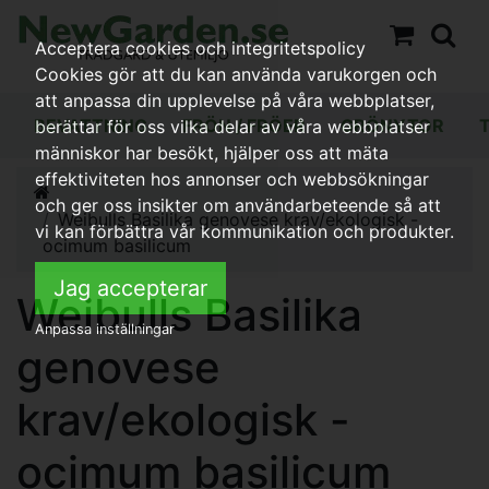
Acceptera cookies och integritetspolicy
Cookies gör att du kan använda varukorgen och
att anpassa din upplevelse på våra webbplatser,
BEVATTNING
FRÖN / FRÖER
GRÖNYTOR
berättar för oss vilka delar av våra webbplatser
människor har besökt, hjälper oss att mäta
effektiviteten hos annonser och webbsökningar
och ger oss insikter om användarbeteende så att
Weibulls Basilika genovese krav/ekologisk -
vi kan förbättra vår kommunikation och produkter.
ocimum basilicum
Jag accepterar
Weibulls Basilika
Anpassa inställningar
genovese
krav/ekologisk -
ocimum basilicum