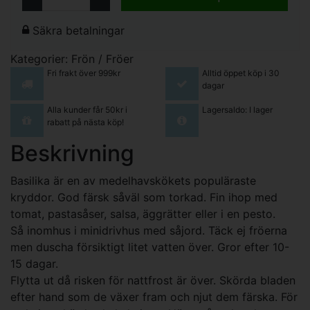
Säkra betalningar
Kategorier:
Frön / Fröer
Fri frakt över 999kr
Alltid öppet köp i 30
dagar
Alla kunder får 50kr i
Lagersaldo: I lager
rabatt på nästa köp!
Beskrivning
Basilika är en av medelhavskökets populäraste
kryddor. God färsk såväl som torkad. Fin ihop med
tomat, pastasåser, salsa, äggrätter eller i en pesto.
Så inomhus i minidrivhus med såjord. Täck ej fröerna
men duscha försiktigt litet vatten över. Gror efter 10-
15 dagar.
Flytta ut då risken för nattfrost är över. Skörda bladen
efter hand som de växer fram och njut dem färska. För