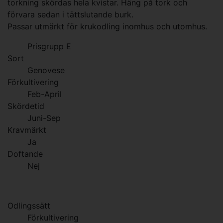
torkning skördas hela kvistar. Häng på tork och
förvara sedan i tättslutande burk.
Passar utmärkt för krukodling inomhus och utomhus.
Prisgrupp E
Sort
Genovese
Förkultivering
Feb-April
Skördetid
Juni-Sep
Kravmärkt
Ja
Doftande
Nej
Odlingssätt
Förkultivering