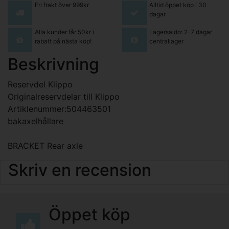
Fri frakt över 999kr
Alltid öppet köp i 30
dagar
Alla kunder får 50kr i
Lagersaldo: 2-7 dagar
rabatt på nästa köp!
centrallager
Beskrivning
Reservdel Klippo
Originalreservdelar till Klippo
Artiklenummer:504463501
bakaxelhållare
BRACKET Rear axle
Skriv en recension
Öppet köp