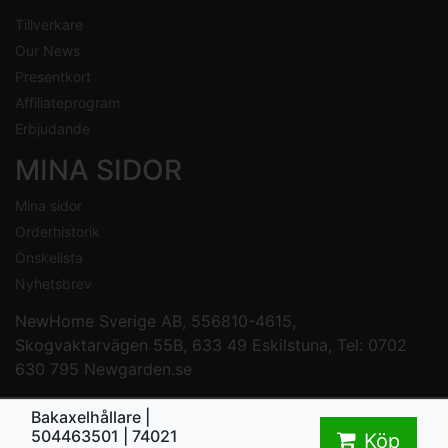
Tillverkare
Our News
Presentkort
Affiliateprogram
Erbjudande
MINA SIDOR
Mina sidor
Orderhistorik
Önskelista
Nyhetsbrev
NewHome Sverige AB
, 556810-4615,
Skogvaktarvägen 55B, 633 49 Eskilstuna, Tel: 0702
630 795
Newgarden.se
Bakaxelhållare |
504463501 | 74021
Köp