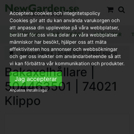
Acceptera cookies och integritetspolicy
Cookies gör att du kan använda varukorgen och
att anpassa din upplevelse på våra webbplatser,
BEVATTNING
FRÖN / FRÖER
GRÖNYTOR
berättar för oss vilka delar av våra webbplatser
människor har besökt, hjälper oss att mäta
effektiviteten hos annonser och webbsökningar
Bakaxelhållare | 504463501 | 74021 Klippo
och ger oss insikter om användarbeteende så att
vi kan förbättra vår kommunikation och produkter.
Bakaxelhållare |
Jag accepterar
504463501 | 74021
Anpassa inställningar
Klippo