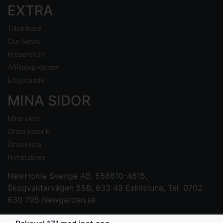
EXTRA
Tillverkare
Our News
Presentkort
Affiliateprogram
Erbjudande
MINA SIDOR
Mina sidor
Orderhistorik
Önskelista
Nyhetsbrev
NewHome Sverige AB
, 556810-4615,
Skogvaktarvägen 55B, 633 49 Eskilstuna, Tel: 0702
630 795
Newgarden.se