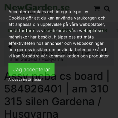
Acceptera cookies och integritetspolicy
Cookies gör att du kan använda varukorgen och
att anpassa din upplevelse på våra webbplatser,
BEVATTNING
FRÖN / FRÖER
GRÖNYTOR
berättar för oss vilka delar av våra webbplatser
människor har besökt, hjälper oss att mäta
effektiviteten hos annonser och webbsökningar
och ger oss insikter om användarbeteende så att
Assy pcba cs board | 584926401 | am 310 315
vi kan förbättra vår kommunikation och produkter.
silen Gardena / Husqvarna
Jag accepterar
Assy pcba cs board |
Anpassa inställningar
584926401 | am 310
315 silen Gardena /
Husqvarna