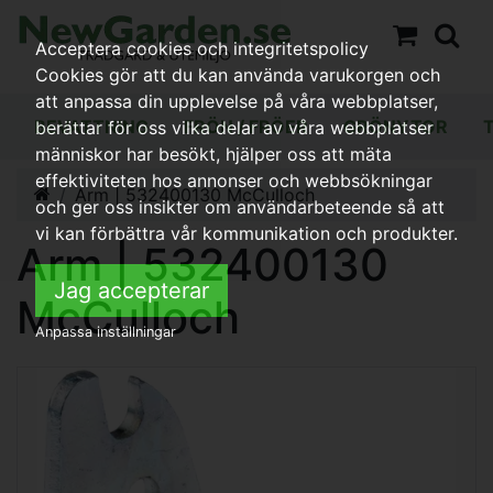
Acceptera cookies och integritetspolicy
Cookies gör att du kan använda varukorgen och
att anpassa din upplevelse på våra webbplatser,
BEVATTNING
FRÖN / FRÖER
GRÖNYTOR
berättar för oss vilka delar av våra webbplatser
människor har besökt, hjälper oss att mäta
effektiviteten hos annonser och webbsökningar
Arm | 532400130 McCulloch
och ger oss insikter om användarbeteende så att
vi kan förbättra vår kommunikation och produkter.
Arm | 532400130
Jag accepterar
McCulloch
Anpassa inställningar