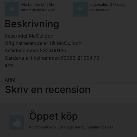
Alla kunder får 50kr i
Lagersaldo: 2-7 dagar
rabatt på nästa köp!
centrallager
Beskrivning
Reservdel McCulloch
Originalreservdelar till McCulloch
Artiklenummer:532400130
Gardena artikelnummer:00053-21.994.70
arm
ARM
Skriv en recension
Öppet köp
Alltid öppet köp i 30 dagar när du handlar hos oss