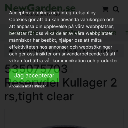
Acceptera cookies och integritetspolicy
Cookies gör att du kan använda varukorgen och
att anpassa din upplevelse på våra webbplatser,
BEVATTNING
FRÖN / FRÖER
GRÖNYTOR
berättar för oss vilka delar av våra webbplatser
människor har besökt, hjälper oss att mäta
effektiviteten hos annonser och webbsökningar
535075703 Reservdel Kullager 2 rs,tight clear
och ger oss insikter om användarbeteende så att
vi kan förbättra vår kommunikation och produkter.
535075703
Jag accepterar
Reservdel Kullager 2
Anpassa inställningar
rs,tight clear