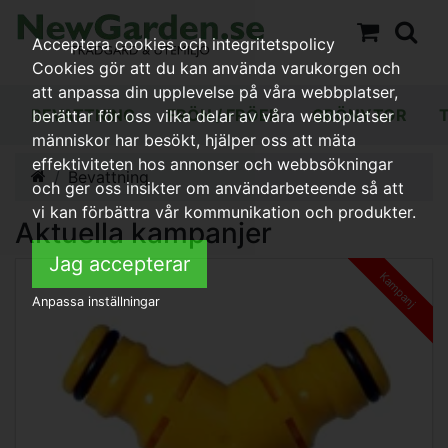
Acceptera cookies och integritetspolicy
Cookies gör att du kan använda varukorgen och
att anpassa din upplevelse på våra webbplatser,
BEVATTNING
FRÖN / FRÖER
GRÖNYTOR
berättar för oss vilka delar av våra webbplatser
människor har besökt, hjälper oss att mäta
effektiviteten hos annonser och webbsökningar
Bevattning
och ger oss insikter om användarbeteende så att
vi kan förbättra vår kommunikation och produkter.
Aktuella kampanjer
Jag accepterar
Kampanj
Anpassa inställningar