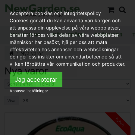
Acceptera cookies och integritetspolicy
Cookies gör att du kan använda varukorgen och
att anpassa din upplevelse på våra webbplatser,
BEVATTNING
FRÖN / FRÖER
GRÖNYTOR
berättar för oss vilka delar av våra webbplatser
människor har besökt, hjälper oss att mäta
effektiviteten hos annonser och webbsökningar
Nya varor
och ger oss insikter om användarbeteende så att
vi kan förbättra vår kommunikation och produkter.
Nya varor
Jag accepterar
Sortera efter:
Anpassa inställningar
Visa:
Nyhet!