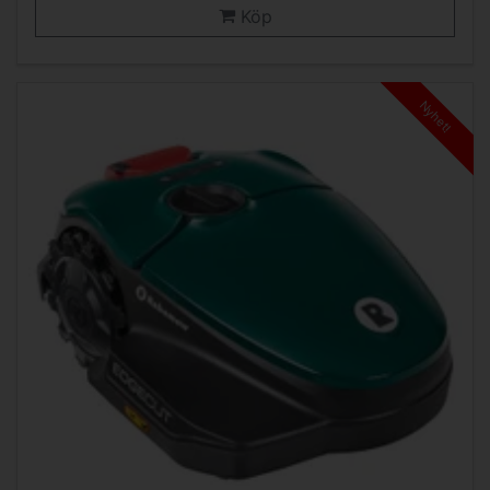
Köp
Nyhet!