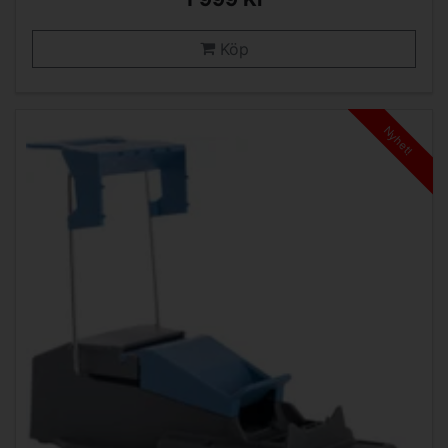
Köp
Nyhet!