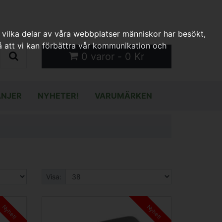
 vilka delar av våra webbplatser människor har besökt,
 att vi kan förbättra vår kommunikation och
0 varor - 0 Kr
NJER
NYHETER!
VARUMÄRKEN
Visa:
Nyhet!
Nyhet!