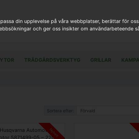
assa din upplevelse på våra webbplatser, berättar för oss
webbsökningar och ger oss insikter om användarbeteende så
YTOR
TRÄDGÅRDSVERKTYG
GRILLAR
KAMPA
Sortera efter:
Nyhet!