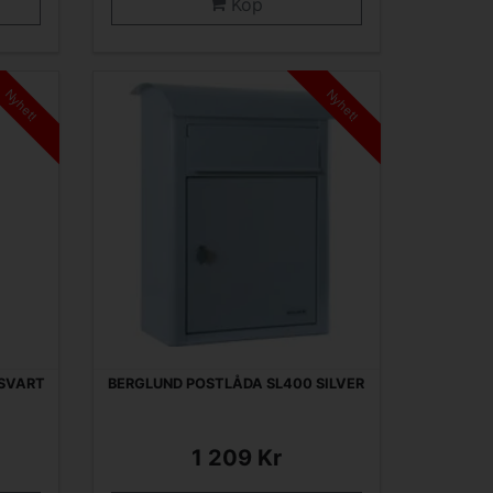
Köp
Nyhet!
Nyhet!
SVART
BERGLUND POSTLÅDA SL400 SILVER
1 209 Kr