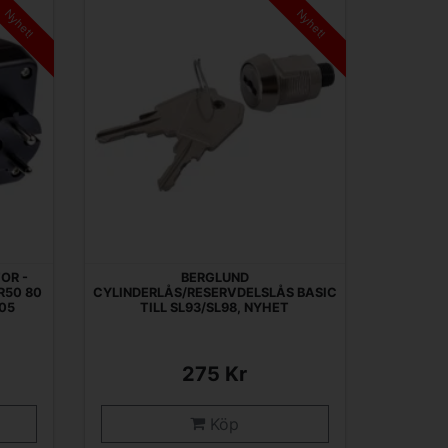
Nyhet!
Nyhet!
OR -
BERGLUND
R50 80
CYLINDERLÅS/RESERVDELSLÅS BASIC
05
TILL SL93/SL98, NYHET
275 Kr
Köp